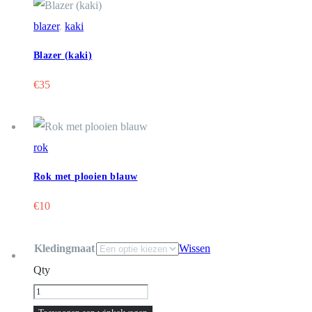
aantal
blazer
,
kaki
Blazer (kaki)
€
35
rok
Rok met plooien blauw
€
10
Kledingmaat
Wissen
Qty
Broek
perfect