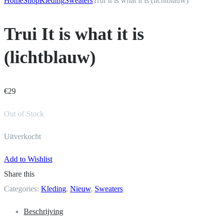
Home
Shop
Kleding
Sweaters
Trui It is what it is (lichtblauw)
Trui It is what it is
(lichtblauw)
€
29
Out of Stock
Uitverkocht
Add to Wishlist
Share this
Categories:
Kleding
,
Nieuw
,
Sweaters
Beschrijving