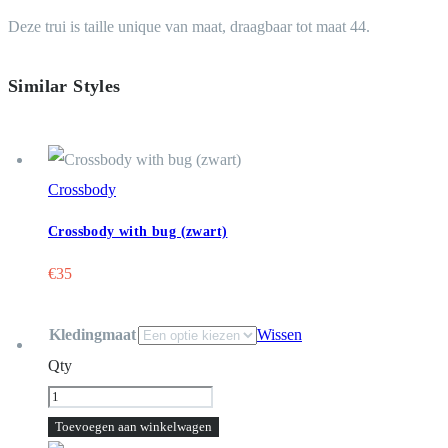
Deze trui is taille unique van maat, draagbaar tot maat 44.
Similar Styles
Crossbody
Crossbody with bug (zwart)
€
35
Kledingmaat
Wissen
Qty
Blazer
(kaki)
Toevoegen aan winkelwagen