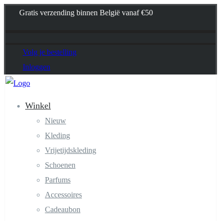
Gratis verzending binnen België vanaf €50
Volg je bestelling
Inloggen
Winkel
Nieuw
Kleding
Vrijetijdskleding
Schoenen
Parfums
Accessoires
Cadeaubon