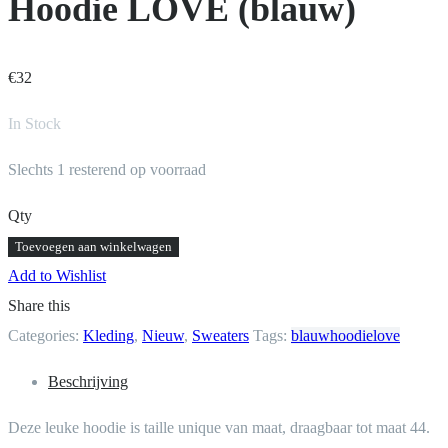
Hoodie LOVE (blauw)
€
32
In Stock
Slechts 1 resterend op voorraad
Qty
Hoodie
Toevoegen aan winkelwagen
LOVE
Add to Wishlist
(blauw)
Share this
aantal
Categories:
Kleding
,
Nieuw
,
Sweaters
Tags:
blauw
hoodie
love
Beschrijving
Deze leuke hoodie is taille unique van maat, draagbaar tot maat 44.