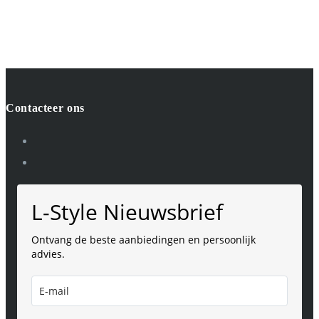
prijs
prijs
was:
is:
€39.
€19,50.
Contacteer ons
L-Style Nieuwsbrief
Ontvang de beste aanbiedingen en persoonlijk
advies.