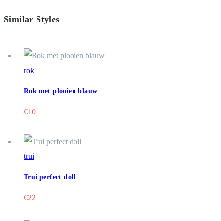
Similar Styles
rok
Rok met plooien blauw
€
10
trui
Trui perfect doll
€
22