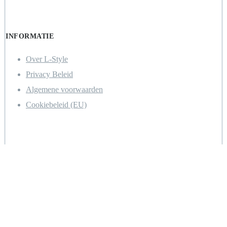
INFORMATIE
Over L-Style
Privacy Beleid
Algemene voorwaarden
Cookiebeleid (EU)
Copyright 2026 | L-Style – BE0743.642.283 | Designed by WDS-
Consulting
Report problem to webmaster