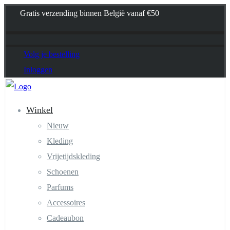
Gratis verzending binnen België vanaf €50
Volg je bestelling
Inloggen
Winkel
Nieuw
Kleding
Vrijetijdskleding
Schoenen
Parfums
Accessoires
Cadeaubon