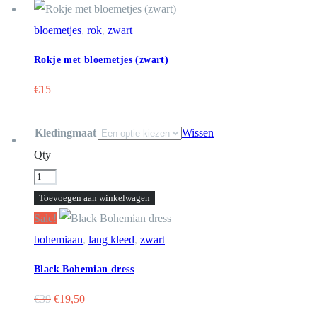
bloemetjes
,
rok
,
zwart
Rokje met bloemetjes (zwart)
€
15
Kledingmaat
Wissen
Qty
Black
Bohemian
Toevoegen aan winkelwagen
dress
Sale!
aantal
bohemiaan
,
lang kleed
,
zwart
Black Bohemian dress
Oorspronkelijke
Huidige
€
39
€
19,50