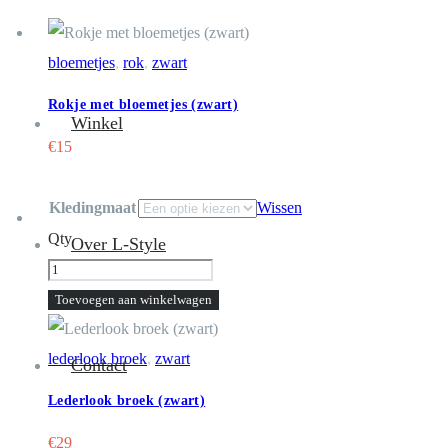
bloemetjes
,
rok
,
zwart
Rokje met bloemetjes (zwart)
Winkel
€
15
Kledingmaat
Wissen
Qty
Over L-Style
Lederlook
broek
Toevoegen aan winkelwagen
(zwart)
aantal
lederlook broek
,
zwart
Contact
Lederlook broek (zwart)
€
29