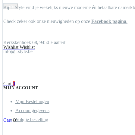
Create Account
Bij L-Style vind je wekelijks nieuwe moderne én betaalbare dameskledi
Check zeker ook onze nieuwigheden op onze
Facebook pagina
.
Kerkskenhoek 68, 9450 Haaltert
Wishlist
Wishlist
info@l-style.be
Locate Store
Cart
0
MIJN ACCOUNT
Mijn Bestellingen
Accountgegevens
Volg je bestelling
Cart
€
0