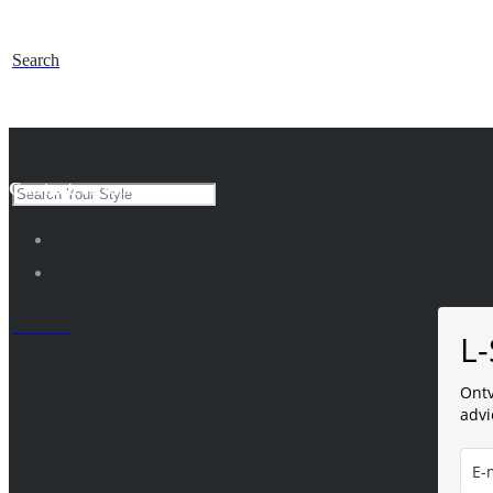
Search
Contacteer ons
Account
L-
Ontv
advi
ALREADY GOT AN ACCOUNT?