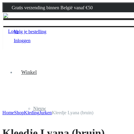
Gratis verzending binnen België vanaf €50
Volg je bestelling
Inloggen
Winkel
Nieuw
Home
Shop
Kleding
Jurken
Kleedje Lyana (bruin)
Kleedje Lyana (bruin)