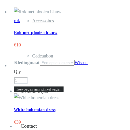
rok
Accessoires
Rok met plooien blauw
€
10
Cadeaubon
Kledingmaat
Wissen
Qty
White
bohemian
Toevoegen aan winkelwagen
Over L-Style
dress
aantal
White bohemian dress
€
39
Contact