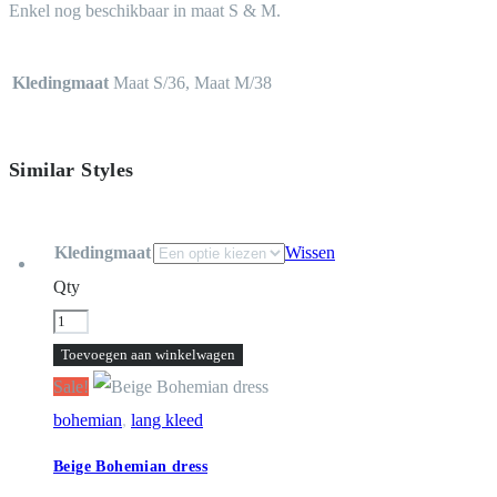
Enkel nog beschikbaar in maat S & M.
Kledingmaat
Maat S/36, Maat M/38
Similar Styles
Kledingmaat
Wissen
Qty
Beige
Bohemian
Toevoegen aan winkelwagen
dress
Sale!
aantal
bohemian
,
lang kleed
Beige Bohemian dress