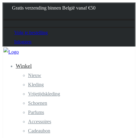
Gratis verzending binnen België vanaf €50
Volg je bestelling
Inloggen
Winkel
Nieuw
Kleding
Vrijetijdskleding
Schoenen
Parfums
Accessoires
Cadeaubon