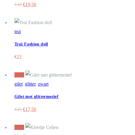
Oorspronkelijke
Huidige
€
39
€
19,50
prijs
prijs
was:
is:
€39.
€19,50.
trui
Trui Fashion doll
€
22
Sale!
gilet
,
glitter
,
zwart
Gilet met glittermotief
Oorspronkelijke
Huidige
€
35
€
17,50
prijs
prijs
was:
is:
Sale!