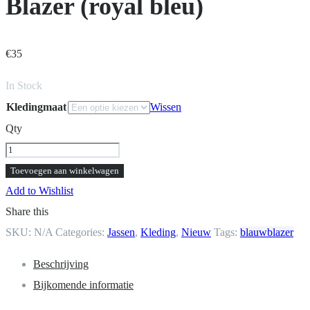
Blazer (royal bleu)
€
35
In Stock
Kledingmaat
Wissen
Qty
Blazer
(royal
Toevoegen aan winkelwagen
bleu)
Add to Wishlist
aantal
Share this
SKU:
N/A
Categories:
Jassen
,
Kleding
,
Nieuw
Tags:
blauw
blazer
Beschrijving
Bijkomende informatie