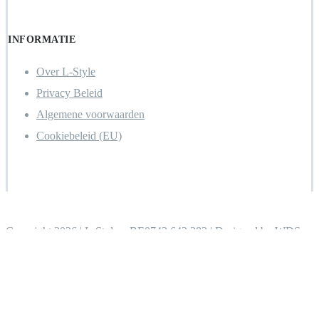
INFORMATIE
Over L-Style
Privacy Beleid
Algemene voorwaarden
Cookiebeleid (EU)
Copyright 2026 | L-Style – BE0743.642.283 | Designed by WDS-
Consulting
Report problem to webmaster