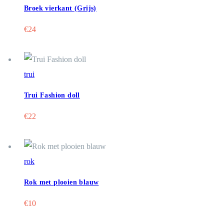
Broek vierkant (Grijs)
€
24
trui
Trui Fashion doll
€
22
rok
Rok met plooien blauw
€
10