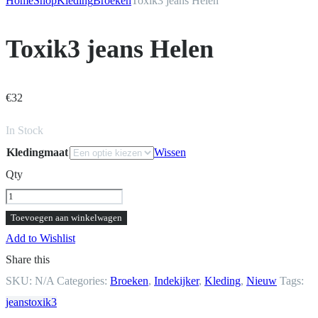
Home
Shop
Kleding
Broeken
Toxik3 jeans Helen
Toxik3 jeans Helen
€
32
In Stock
Kledingmaat
Wissen
Qty
Toxik3
jeans
Toevoegen aan winkelwagen
Helen
Add to Wishlist
aantal
Share this
SKU:
N/A
Categories:
Broeken
,
Indekijker
,
Kleding
,
Nieuw
Tags:
jeans
toxik3