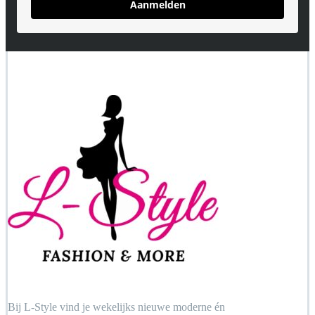
Aanmelden
Bij L-Style vind je wekelijks nieuwe moderne én