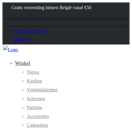
Gratis verzending binnen België vanaf €50
Volg je bestelling
Inloggen
Winkel
Nieuw
Kleding
Vrijetijdskleding
Schoenen
Parfums
Accessoires
Cadeaubon