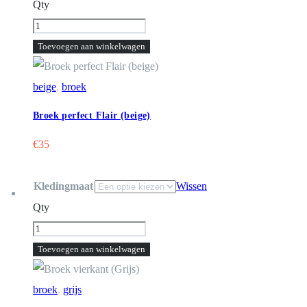
Qty
Broek
perfect
Toevoegen aan winkelwagen
Flair
(beige)
beige
,
broek
aantal
Broek perfect Flair (beige)
€
35
Kledingmaat
Wissen
Qty
Broek
vierkant
Toevoegen aan winkelwagen
(Grijs)
aantal
broek
,
grijs